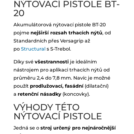
NÝTOVACÍ PISTOLE BT-
20
Akumulátorová nýtovací pistole BT-20
pojme
nejširší rozsah trhacích nýtů
, od
Standardních přes Versagrip až
po
Structural
s S-Trebol.
Díky své
všestrannosti
je ideálním
nástrojem pro aplikaci trhacích nýtů od
průměru 2,4 do 7,8 mm. Navíc je možné
použít
prodlužovací, fasádní
(dilatační)
a
retenční násadky
(koncovky).
VÝHODY TÉTO
NÝTOVACÍ PISTOLE
Jedná se o
stroj určený pro nejnáročnější