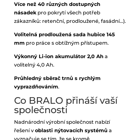
Více než 40 různých dostupných
násadek
pro pokrytí všech potřeb
zákazníků: retenční, prodloužené, fasádní…).
Volitelná prodloužená sada hubice 145
mm
pro práce s obtížným přístupem.
Výkonný Li-ion akumulátor 2,0 Ah
a
volitelný 4,0 Ah.
Průhledný sběrač trnů s rychlým
vyprazdňováním
.
Co BRALO přináší vaší
společnosti
Nadnárodní výrobní společnost nabízí
řešení v
oblasti nýtovacích systémů
a
vyznačuje se tím, že se kromě