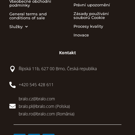
Všeobecné obchodní
Právní upozornění
podmínky
Zásady používání
General terms and
souborů Cookie
conditions of sale
Procesy kvality
Služby
Inovace
Kontakt

Řípská 11b, 627 00 Brno, Česká republika

+420 545 428 611
bralo.cz@bralo.com

bralo.pl@bralo.com
(Polska)
bralo.ro@bralo.com
(România)