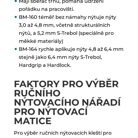
Mají sběrač trnů, pomáhá udržení
pořádku na pracovišti.
BM-160 téměř bez námahy nýtuje nýty
3,0 až 4,8 mm, včetně strukturálních
nýtů, a 5,2 mm S-Trebol (speciálně pro
měkké materiály)
BM-164 rychle aplikuje nýty 4,8 až 6,4 mm
stejně jako 6,4 mm nýty S-Trebol,
Hardgrip a Hardlock.
FAKTORY PRO VÝBĚR
RUČNÍHO
NÝTOVACÍHO NÁŘADÍ
PRO NÝTOVACÍ
MATICE
Pro výběr ručních nýtovacích kleští pro