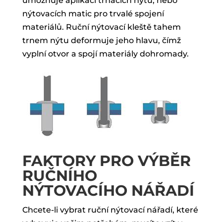
umožňuje aplikaci trhacích nýtů, nebo
nýtovacích matic pro trvalé spojení
materiálů. Ruční nýtovací kleště tahem
trnem nýtu deformuje jeho hlavu, čímž
vyplní otvor a spojí materiály dohromady.
FAKTORY PRO VÝBĚR
RUČNÍHO
NÝTOVACÍHO NÁŘADÍ
Chcete-li vybrat ruční nýtovací nářadí, které