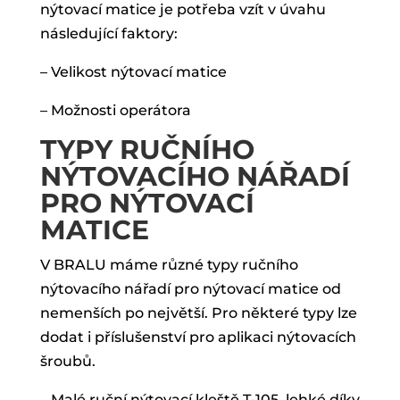
nýtovací matice je potřeba vzít v úvahu
následující faktory:
– Velikost nýtovací matice
– Možnosti operátora
TYPY RUČNÍHO
NÝTOVACÍHO NÁŘADÍ
PRO NÝTOVACÍ
MATICE
V BRALU máme různé typy ručního
nýtovacího nářadí pro nýtovací matice od
nemenších po největší. Pro některé typy lze
dodat i příslušenství pro aplikaci nýtovacích
šroubů.
– Malé ruční nýtovací kleště T-105, lehké díky