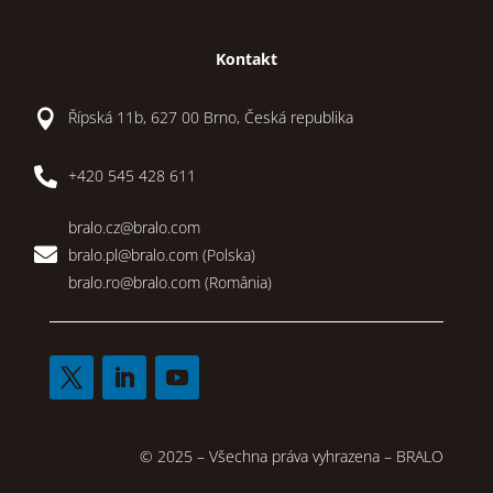
Kontakt

Řípská 11b, 627 00 Brno, Česká republika

+420 545 428 611
bralo.cz@bralo.com

bralo.pl@bralo.com
(Polska)
bralo.ro@bralo.com
(România)
© 2025 – Všechna práva vyhrazena – BRALO