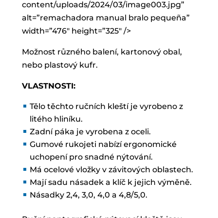
content/uploads/2024/03/image003.jpg”
alt=”remachadora manual bralo pequeña”
width=”476″ height=”325″ />
Možnost různého balení, kartonový obal,
nebo plastový kufr.
VLASTNOSTI:
Tělo těchto ručních kleští je vyrobeno z
litého hliníku.
Zadní páka je vyrobena z oceli.
Gumové rukojeti nabízí ergonomické
uchopení pro snadné nýtování.
Má ocelové vložky v závitových oblastech.
Mají sadu násadek a klíč k jejich výměně.
Násadky 2,4, 3,0, 4,0 a 4,8/5,0.