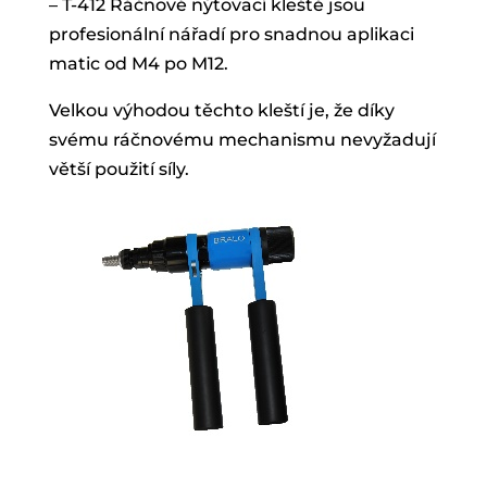
– T-412 Ráčnové nýtovací kleště jsou
profesionální nářadí pro snadnou aplikaci
matic od M4 po M12.
Velkou výhodou těchto kleští je, že díky
svému ráčnovému mechanismu nevyžadují
větší použití síly.