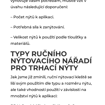
vyhovuje vašim potřebám, musíte vzít v
úvahu následující doporučení:
– Počet nýtů k aplikaci.
– Potřebná síla k zanýtování.
– Velikost nýtů k použití podle tloušťky a
materiálů.
TYPY RUČNÍHO
NÝTOVACÍHO NÁŘADÍ
PRO TRHACÍ NÝTY
Jak jsme již zmínili, ruční nýtovací kleště se
liší svým použitím dle typu a rozměru nýtu,
ale také vhodností použití v závislosti na
množství nýtů k aplikaci: