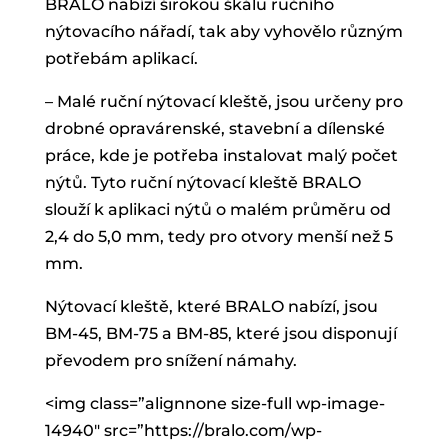
BRALO nabízí širokou škálu ručního
nýtovacího nářadí, tak aby vyhovělo různým
potřebám aplikací.
– Malé ruční nýtovací kleště, jsou určeny pro
drobné opravárenské, stavební a dílenské
práce, kde je potřeba instalovat malý počet
nýtů. Tyto ruční nýtovací kleště BRALO
slouží k aplikaci nýtů o malém průměru od
2,4 do 5,0 mm, tedy pro otvory menší než 5
mm.
Nýtovací kleště, které BRALO nabízí, jsou
BM-45, BM-75 a BM-85, které jsou disponují
převodem pro snížení námahy.
<img class=”alignnone size-full wp-image-
14940″ src=”https://bralo.com/wp-