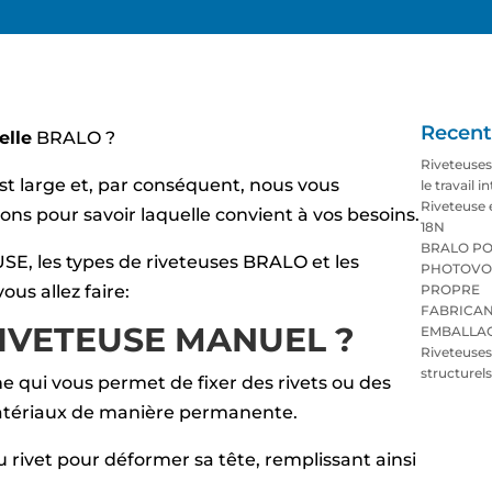
Recent
elle
BRALO ?
Riveteuse
st large et, par conséquent, nous vous
le travail i
Riveteuse 
s pour savoir laquelle convient à vos besoins.
18N
BRALO PO
E, les types de riveteuses BRALO et les
PHOTOVO
ous allez faire:
PROPRE
FABRICAN
RIVETEUSE MANUEL ?
EMBALLA
Riveteuse
structurels
 qui vous permet de fixer des rivets ou des
matériaux de manière permanente.
du rivet pour déformer sa tête, remplissant ainsi