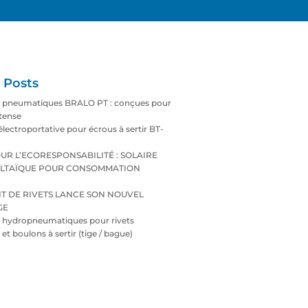
 Posts
s pneumatiques BRALO PT : conçues pour
ntense
électroportative pour écrous à sertir BT-
UR L’ECORESPONSABILITÉ : SOLAIRE
LTAÏQUE POUR CONSOMMATION
T DE RIVETS LANCE SON NOUVEL
GE
s hydropneumatiques pour rivets
 et boulons à sertir (tige / bague)