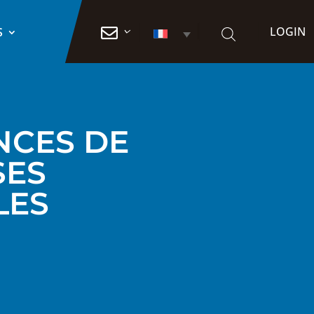
LOGIN

S
NCES DE
SES
LES