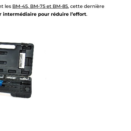
t les
BM-45, BM-75 et BM-85
, cette dernière
r intermédiaire pour réduire l’effort
.