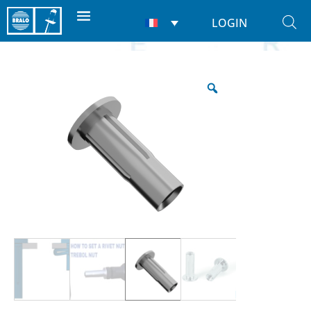
LOGIN
Accueil
/
Écrous à sertir
/
Écrous
/ Trebol