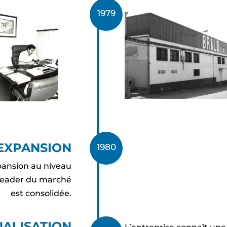
1979
EXPANSION
1980
pansion au niveau
e leader du marché
est consolidée.
NALISATION