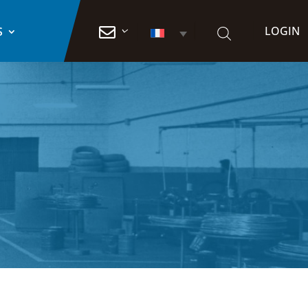
LOGIN

S