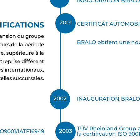
INAUGURATION BRAL
2001
IFICATIONS
CERTIFICAT AUTOMOBI
xpansion du groupe
BRALO obtient une nouv
urs de la période
, supérieure à la
reprise différent
s internationaux,
elles succursales.
2002
INAUGURATION BRAL
TÜV Rheinland Group 
2003
O9001/IATF16949
la certification ISO 900