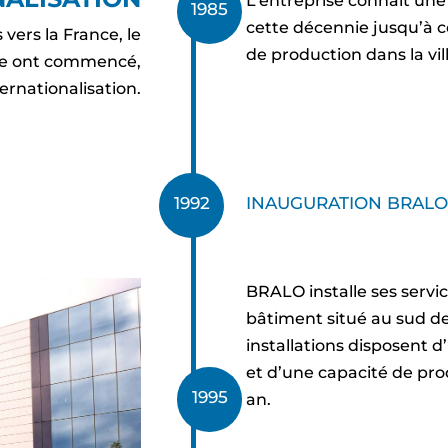
L’entreprise connaît une
1985
cette décennie jusqu’à c
vers la France, le
de production dans la vi
iche ont commencé,
rnationalisation.
INAUGURATION BRALO
1992
BRALO installe ses serv
bâtiment situé au sud de
installations disposent d
et d’une capacité de prod
1995
an.