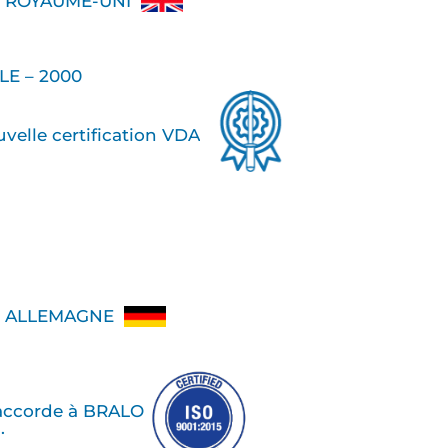
O ROYAUME-UNI
LE – 2000
elle certification VDA
O ALLEMAGNE
accorde à BRALO
1.