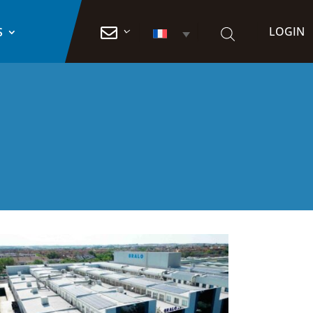
LOGIN

S