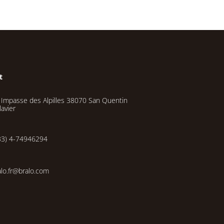
t
 Impasse des Alpilles 38070 San Quentin
lavier
33) 4-74946294
alo.fr@bralo.com