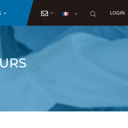
LOGIN

S
EURS