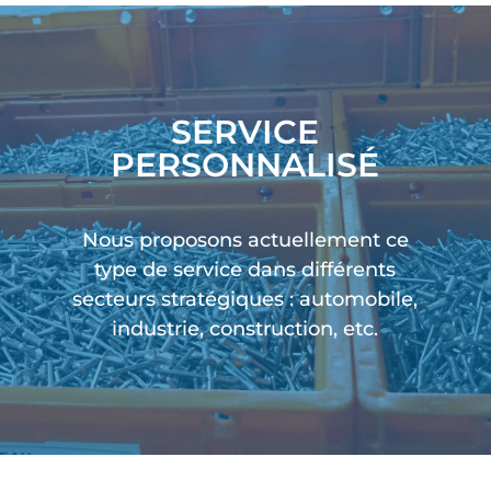
SERVICE
PERSONNALISÉ
Nous proposons actuellement ce
type de service dans différents
secteurs stratégiques : automobile,
industrie, construction, etc.