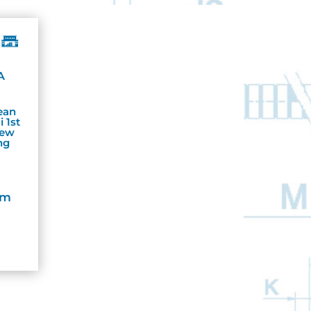
A
ean
 1st
New
ng
om