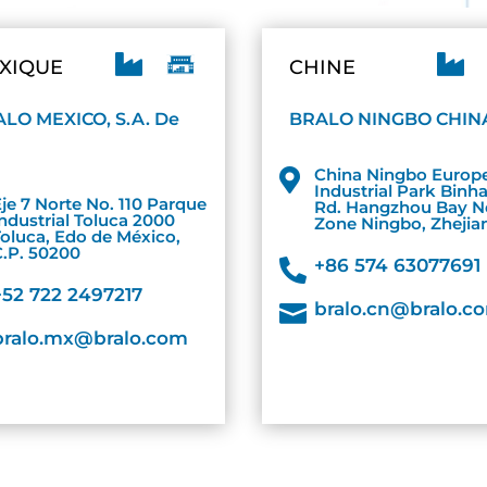


XIQUE
CHINE
LO MEXICO, S.A. De
BRALO NINGBO CHIN
China Ningbo Europ

Industrial Park Binhai
Eje 7 Norte No. 110 Parque
Rd. Hangzhou Bay 
Industrial Toluca 2000
Zone Ningbo, Zhejia
Toluca, Edo de México,
C.P. 50200
+86 574 63077691

+52 722 2497217
bralo.cn@bralo.c

bralo.mx@bralo.com