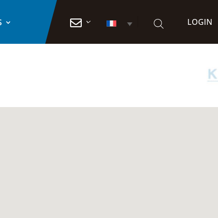
LOGIN

S