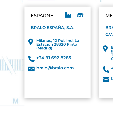

ESPAGNE
ME
BRALO ESPAÑA, S.A.
BRA
C.V.
Milanos, 12 Pol. Ind. La

Estación 28320 Pinto

(Madrid)
+34 91 692 8285

bralo@bralo.com


