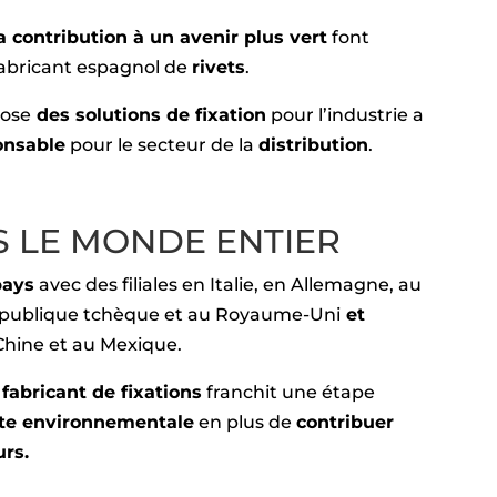
 contribution à un avenir plus vert
font
fabricant espagnol de
rivets
.
pose
des solutions de fixation
pour l’industrie a
onsable
pour le secteur de la
distribution
.
S LE MONDE ENTIER
pays
avec des filiales en Italie, en Allemagne, au
République tchèque et au Royaume-Uni
et
hine et au Mexique.
e
fabricant de fixations
franchit une étape
nte environnementale
en plus de
contribuer
urs.