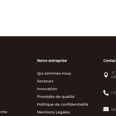
Notre entreprise
Contac
17
Qui sommes-nous

Fal
Secteurs
Innovation

(+
Procédés de qualité
Politique de confidentialité

br
ente
Mentions Légales