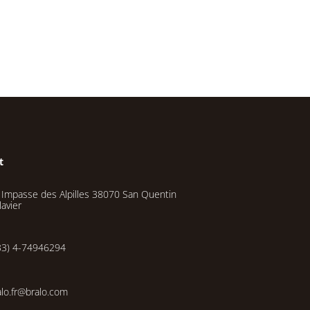
t
 Impasse des Alpilles 38070 San Quentin
lavier
33) 4-74946294
alo.fr@bralo.com