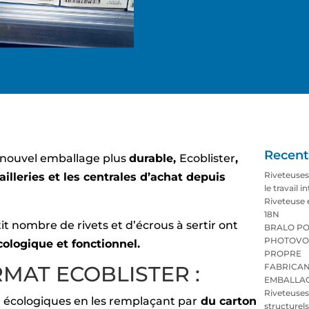
Recent
 nouvel emballage plus
durable,
Ecoblister
,
Riveteuse
illeries et les centrales d’achat depuis
le travail i
Riveteuse 
18N
tit nombre de rivets et d’écrous à sertir ont
BRALO PO
PHOTOVO
cologique et fonctionnel.
PROPRE
MAT ECOBLISTER :
FABRICAN
EMBALLA
Riveteuse
 écologiques en les remplaçant par
du carton
structurels