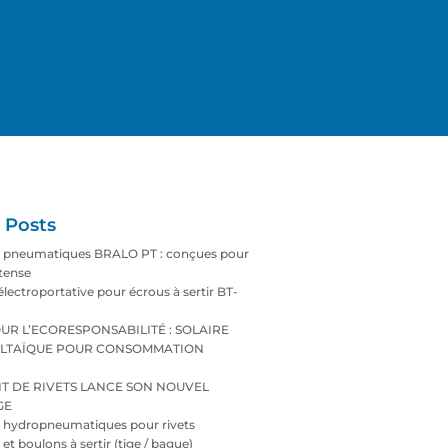
 Posts
s pneumatiques BRALO PT : conçues pour
ntense
électroportative pour écrous à sertir BT-
UR L’ECORESPONSABILITÉ : SOLAIRE
LTAÏQUE POUR CONSOMMATION
T DE RIVETS LANCE SON NOUVEL
GE
s hydropneumatiques pour rivets
 et boulons à sertir (tige / bague)