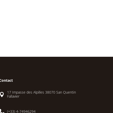
Contact
17 Impasse des Alpilles 38070 San Quentin

Fallavier

(+33) 4-74946294