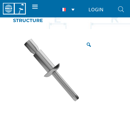
LOGIN
Accueil
/
Rivets
/
De Structure
/ DE
STRUCTURE